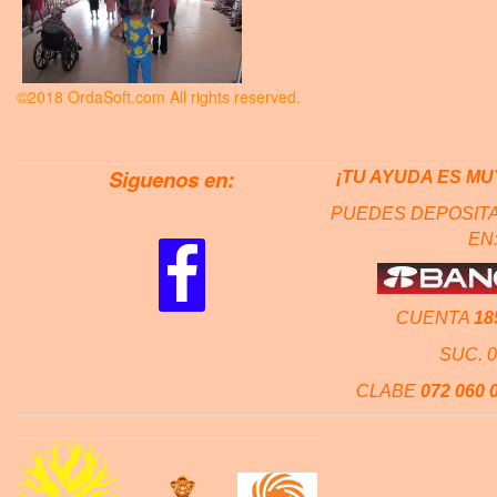
©2018 OrdaSoft.com All rights reserved.
Siguenos en:
¡TU AYUDA ES MU
PUEDES DEPOSITA
EN
CUENTA
18
SUC. 
CLABE
072 060 