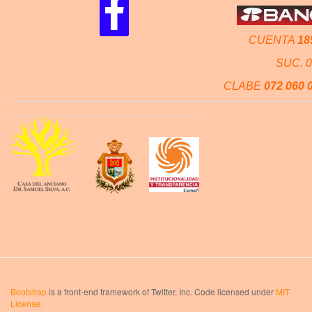
CUENTA
18
SUC. 
CLABE
072 060 
Bootstrap
is a front-end framework of Twitter, Inc. Code licensed under
MIT
License.